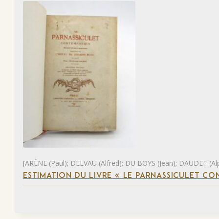
[ARÈNE (Paul); DELVAU (Alfred); DU BOYS (Jean); DAUDET (Al
ESTIMATION DU LIVRE « LE PARNASSICULET C