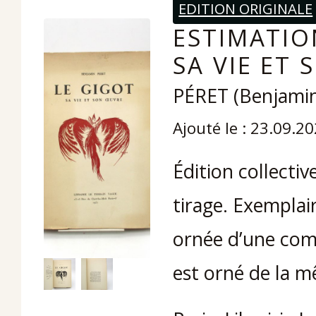
EDITION ORIGINALE
ESTIMATION
SA VIE ET 
PÉRET (Benjami
Ajouté le : 23.09.2
Édition collectiv
tirage. Exemplai
ornée d’une comp
est orné de la m