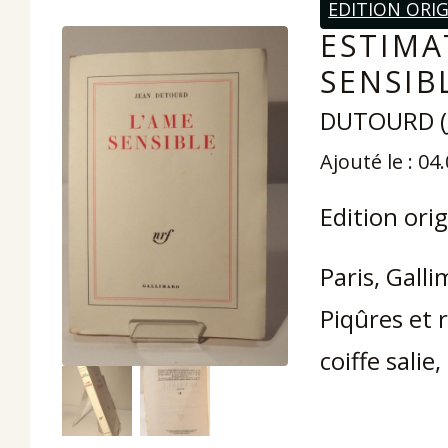
EDITION ORI
ESTIMA
SENSIB
DUTOURD (
Ajouté le : 04
Edition ori
Paris, Gall
Piqûres et 
coiffe salie