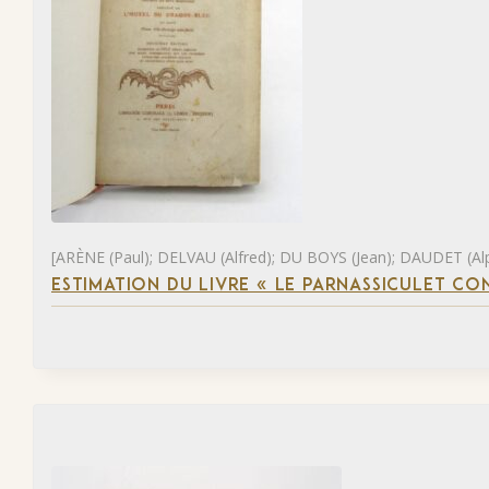
[ARÈNE (Paul); DELVAU (Alfred); DU BOYS (Jean); DAUDET (Al
ESTIMATION DU LIVRE « LE PARNASSICULET C