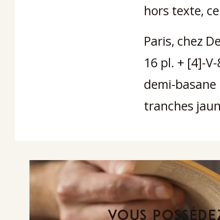
hors texte, ce
Paris, chez De
16 pl. + [4]-V-
demi-basane b
tranches jaun
VOUS POSSÉDEZ