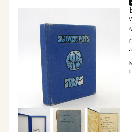
V
A
É
a
M
i