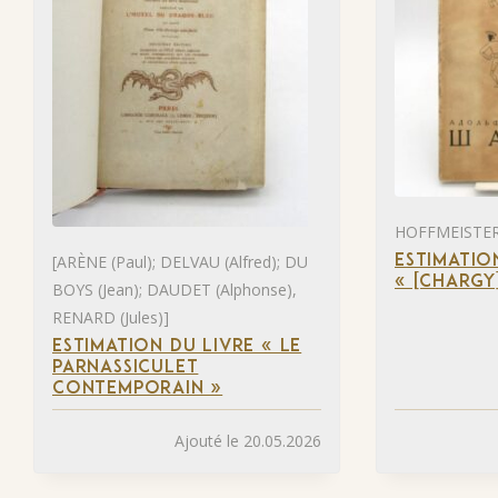
HOFFMEISTER 
[ARÈNE (Paul); DELVAU (Alfred); DU
ESTIMATIO
« [CHARGY
BOYS (Jean); DAUDET (Alphonse),
RENARD (Jules)]
ESTIMATION DU LIVRE « LE
PARNASSICULET
CONTEMPORAIN »
Ajouté le 20.05.2026