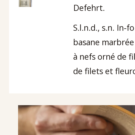
Defehrt.
S.l.n.d., s.n. In-fo
basane marbrée 
à nefs orné de fi
de filets et fleu