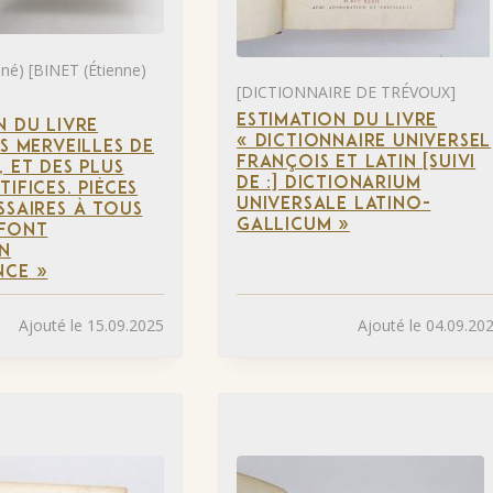
é) [BINET (Étienne)
[DICTIONNAIRE DE TRÉVOUX]
ESTIMATION DU LIVRE
N DU LIVRE
« DICTIONNAIRE UNIVERSEL
ES MERVEILLES DE
FRANÇOIS ET LATIN [SUIVI
, ET DES PLUS
DE :] DICTIONARIUM
IFICES. PIÈCES
UNIVERSALE LATINO-
SSAIRES À TOUS
GALLICUM »
 FONT
N
NCE »
Ajouté le 15.09.2025
Ajouté le 04.09.20