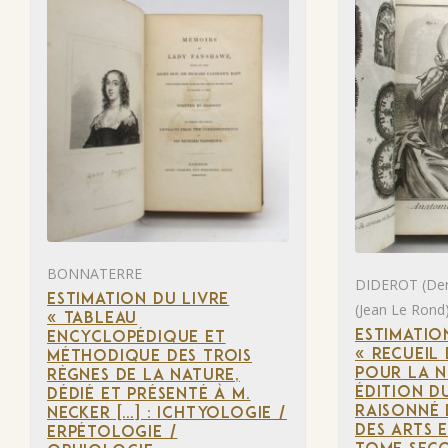
BONNATERRE
DIDEROT (Den
ESTIMATION DU LIVRE
(Jean Le Rond
« TABLEAU
ESTIMATIO
ENCYCLOPÉDIQUE ET
« RECUEIL
MÉTHODIQUE DES TROIS
POUR LA 
RÈGNES DE LA NATURE,
ÉDITION D
DÉDIÉ ET PRÉSENTÉ À M.
RAISONNÉ 
NECKER […] : ICHTYOLOGIE /
DES ARTS E
ERPÉTOLOGIE /