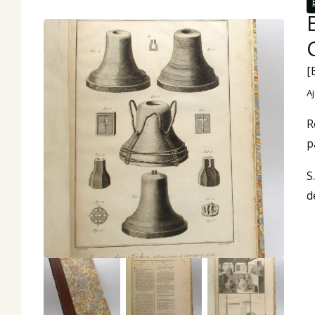
[
Aj
R
p
S
d