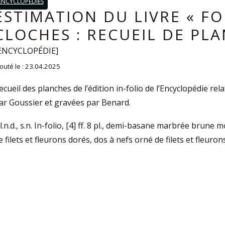
ENCYCLOPÉDIES
ESTIMATION DU LIVRE « F
CLOCHES : RECUEIL DE PLA
ENCYCLOPÉDIE]
outé le : 23.04.2025
ecueil des planches de l’édition in-folio de l’Encyclopédie rel
ar Goussier et gravées par Benard.
.l.n.d., s.n. In-folio, [4] ff. 8 pl., demi-basane marbrée brune
e filets et fleurons dorés, dos à nefs orné de filets et fleuron