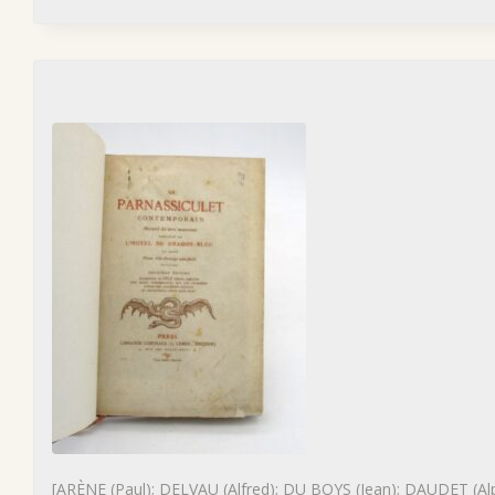
[ARÈNE (Paul); DELVAU (Alfred); DU BOYS (Jean); DAUDET (Al