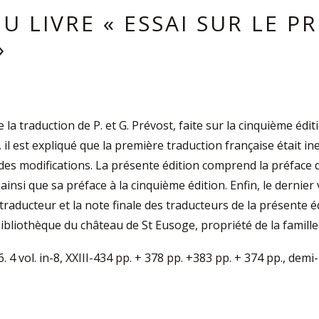
U LIVRE « ESSAI SUR LE PR
»
a traduction de P. et G. Prévost, faite sur la cinquième édi
 il est expliqué que la première traduction française était in
des modifications. La présente édition comprend la préface 
ainsi que sa préface à la cinquième édition. Enfin, le derni
raducteur et la note finale des traducteurs de la présente édi
ibliothèque du château de St Eusoge, propriété de la famille
36. 4 vol. in-8, XXIII-434 pp. + 378 pp. +383 pp. + 374 pp., d