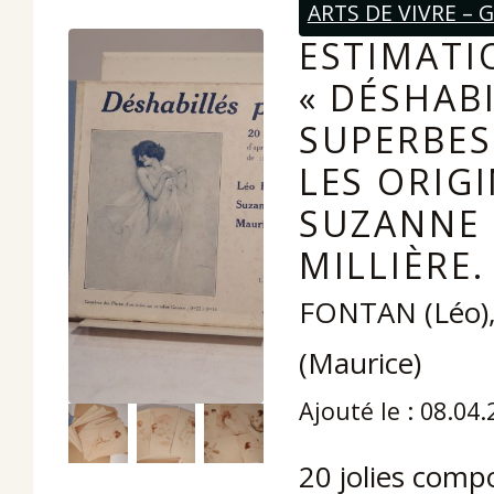
ARTS DE VIVRE –
ESTIMATI
« DÉSHABI
SUPERBES
LES ORIG
SUZANNE 
MILLIÈRE.
FONTAN (Léo),
(Maurice)
Ajouté le : 08.04
20 jolies comp