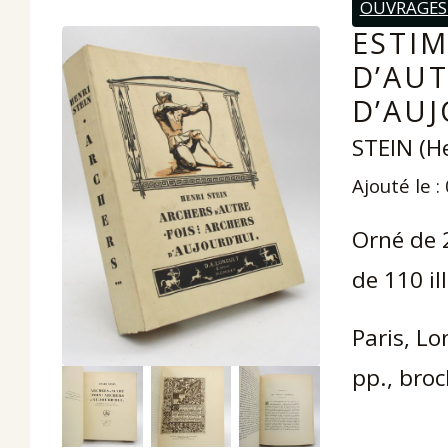
OUVRAGES 
ESTIM
D’AUT
D’AUJ
STEIN (H
Ajouté le :
Orné de 2
de 110 il
Paris, Lo
pp., broc