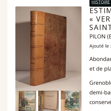
HISTOIRE
ESTI
« VER
SAIN
PILON (
Ajouté le 
Abondamm
et de pl
Grenoble
demi-bas
conserv