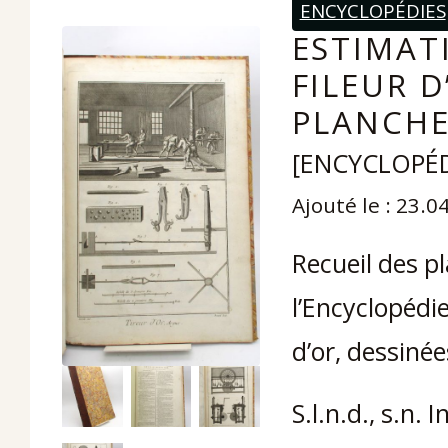
ENCYCLOPÉDIES
ESTIMATI
FILEUR D
PLANCHE
[ENCYCLOPÉD
Ajouté le : 23.0
Recueil des pl
l’Encyclopédie
d’or, dessiné
S.l.n.d., s.n. 