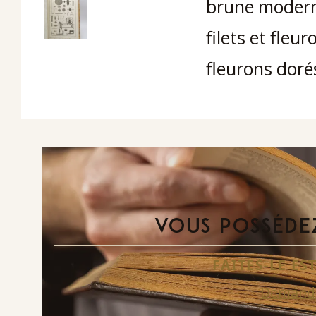
brune moderne
filets et fleu
fleurons doré
VOUS POSSÉDEZ
FAITES-LE E
Demande