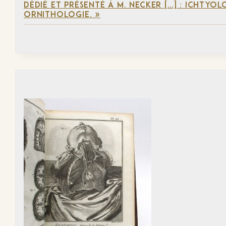
DÉDIÉ ET PRÉSENTÉ À M. NECKER […] : ICHTYO
ORNITHOLOGIE. »