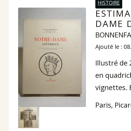
HISTOIRE
ESTIMA
DAME D
BONNENFAN
Ajouté le : 0
Illustré de
en quadric
vignettes. 
Paris, Pica