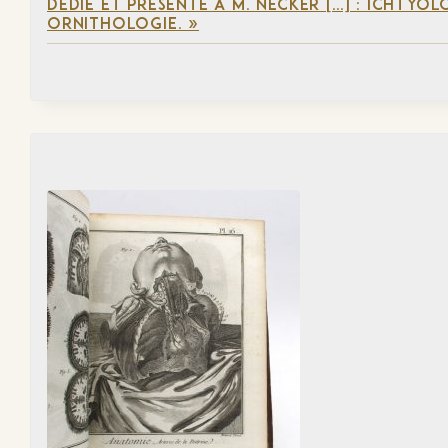
DÉDIÉ ET PRÉSENTÉ À M. NECKER […] : ICHTYO
ORNITHOLOGIE. »