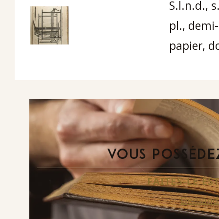
S.l.n.d., s
pl., demi
papier, do
VOUS POSSÉDEZ
FAITES-LE E
Demande