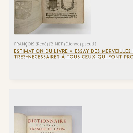
FRANÇOIS (René) [BINET (Étienne) pseud.]
ESTIMATION DU LIVRE « ESSAY DES MERVEILLES 
TRÈS-NÉCESSAIRES À TOUS CEUX QUI FONT PR