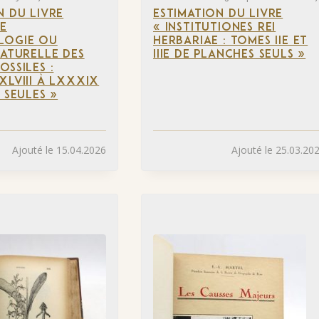
N DU LIVRE
ESTIMATION DU LIVRE
DE
« INSTITUTIONES REI
LOGIE OU
HERBARIAE : TOMES IIE ET
NATURELLE DES
IIIE DE PLANCHES SEULS »
OSSILES :
XLVIII À LXXXIX
 SEULES »
Ajouté le 15.04.2026
Ajouté le 25.03.20