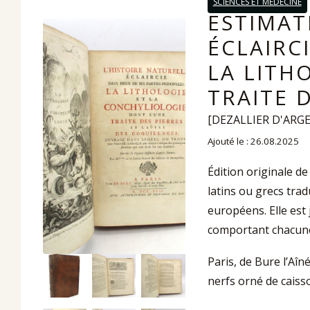
SCIENCES ET MÉDECINE
ESTIMAT
ÉCLAIRC
LA LITH
TRAITE 
[DEZALLIER D'ARGE
Ajouté le : 26.08.2025
Édition originale d
latins ou grecs trad
européens. Elle est 
comportant chacune 
Paris, de Bure l’Aîn
nerfs orné de caiss