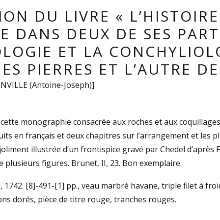
ION DU LIVRE « L’HISTOIR
IE DANS DEUX DE SES PART
OLOGIE ET LA CONCHYLIOL
DES PIERRES ET L’AUTRE D
NVILLE (Antoine-Joseph)]
e cette monographie consacrée aux roches et aux coquillages
uits en français et deux chapitres sur l’arrangement et les pl
joliment illustrée d’un frontispice gravé par Chedel d’après
plusieurs figures. Brunet, II, 23. Bon exemplaire.
é, 1742. [8]-491-[1] pp., veau marbré havane, triple filet à fr
ons dorés, pièce de titre rouge, tranches rouges.