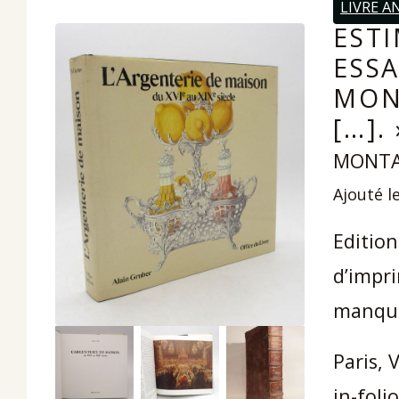
LIVRE A
ESTI
ESSA
MON
[…]. 
MONTA
Ajouté le
Edition
d’impri
manqu
Paris, 
in-foli