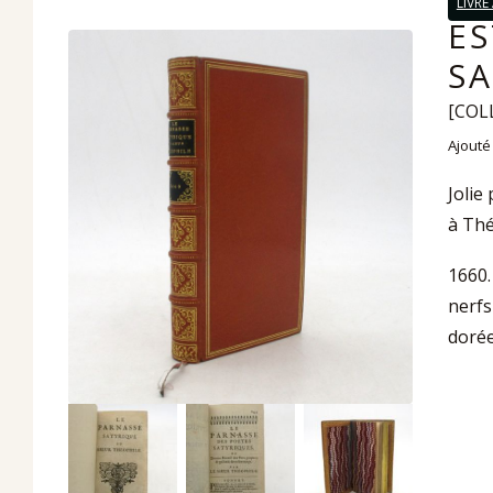
LIVRE
ES
SA
[COL
Ajouté
Jolie
à Thé
1660.
nerfs
dorée