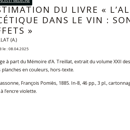
ENCES ET MÉDECINE
STIMATION DU LIVRE « L’A
CÉTIQUE DANS LE VIN : SO
FFETS »
LAT (A.)
é le : 08.04.2025
ge à part du Mémoire d’A. Treillat, extrait du volume XXII des 
s planches en couleurs, hors-texte.
assonne, François Pomiès, 1885. In-8, 46 pp., 3 pl., cartonn
 à l’encre violette.