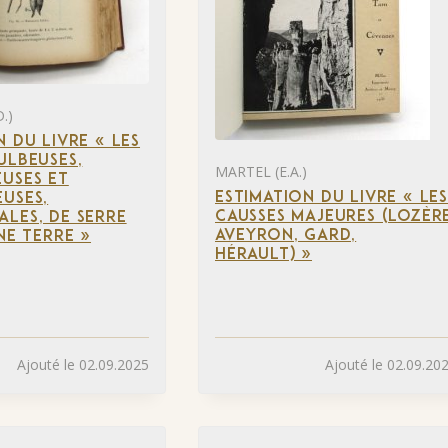
.)
N DU LIVRE « LES
ULBEUSES,
MARTEL (E.A.)
USES ET
ESTIMATION DU LIVRE « LE
USES,
CAUSSES MAJEURES (LOZÈRE
LES, DE SERRE
AVEYRON, GARD,
NE TERRE »
HÉRAULT) »
Ajouté le 02.09.2025
Ajouté le 02.09.20