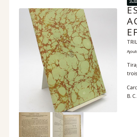
SCI
E
A
E
TRIL
Ajout
Tira
troi
Carc
B. C.