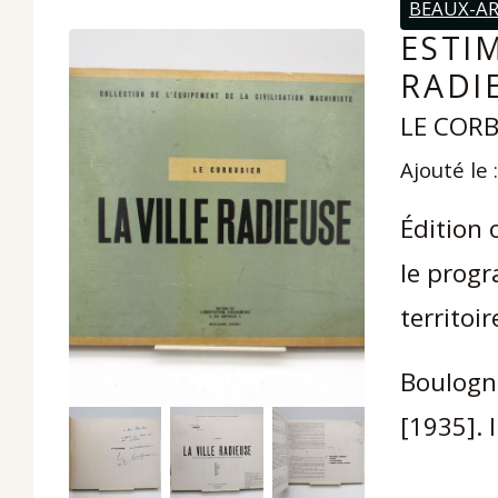
BEAUX-A
ESTIM
RADI
LE CORB
Ajouté le 
Édition 
le prog
territoi
Boulogne
[1935]. 