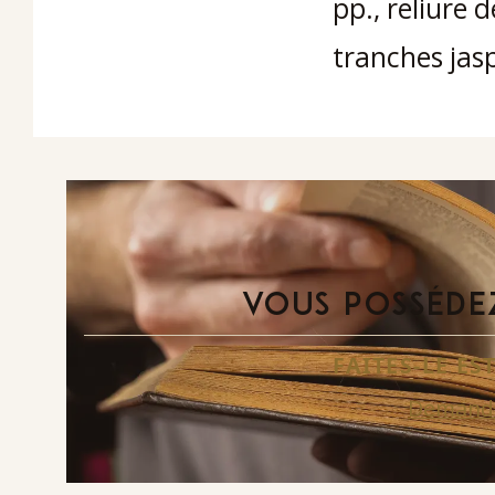
pp., reliure 
tranches jas
VOUS POSSÉDEZ
FAITES-LE E
Demande