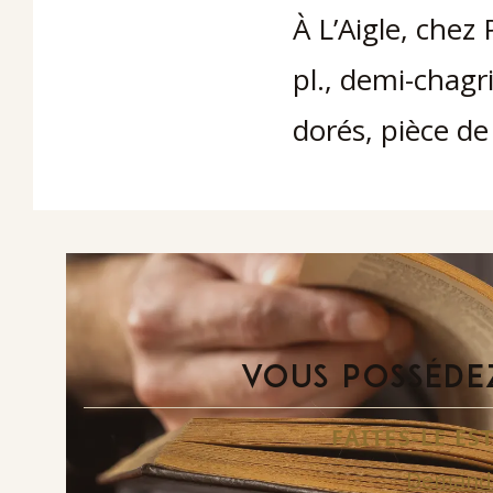
À L’Aigle, chez 
pl., demi-chagr
dorés, pièce de 
VOUS POSSÉDEZ
FAITES-LE E
Demande