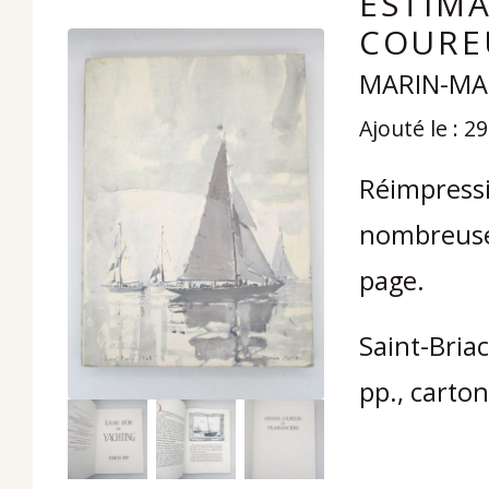
ESTIMA
COUREU
MARIN-MA
Ajouté le : 2
Réimpressio
nombreuses
page.
Saint-Briac
pp., carton